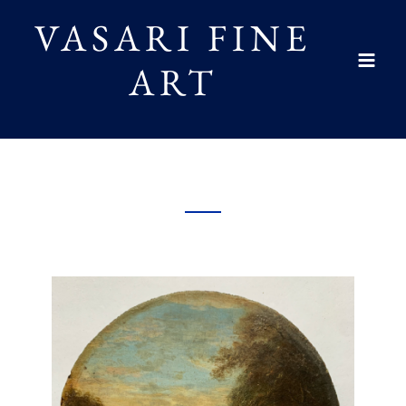
Skip
VASARI FINE
to
ART
content
Mai
Men